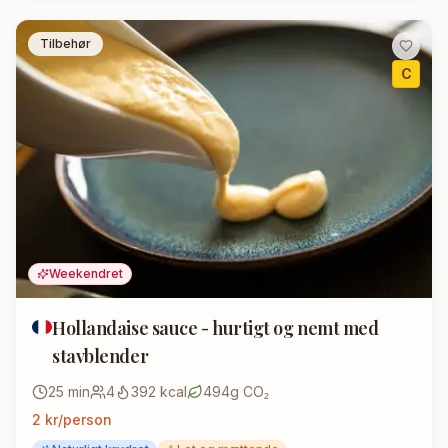
Tilbehør
C
Weekendret
Hollandaise sauce - hurtigt og nemt med
stavblender
25
min
4
392
kcal
494
g CO₂
2
kr/person