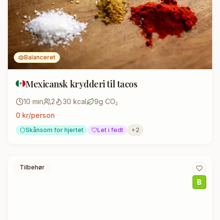
Balanceret
Mexicansk krydderi til tacos
10
min
2
30
kcal
9
g CO₂
0
kr/person
Skånsom for hjertet
Let i fedt
+
2
Tilbehør
B