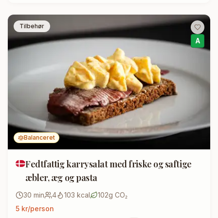
Tilbehør
A
Balanceret
Fedtfattig karrysalat med friske og saftige
æbler, æg og pasta
30
min
4
103
kcal
102
g CO₂
5
kr/person