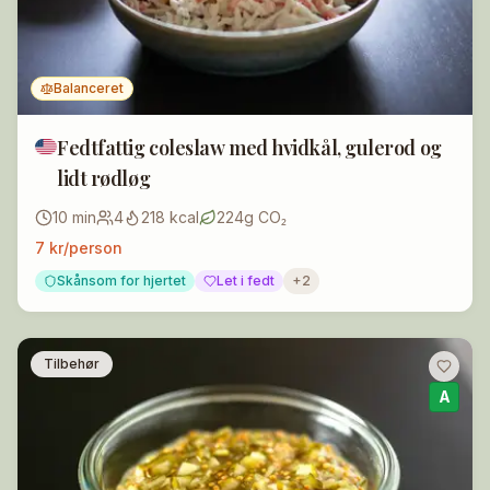
Balanceret
Fedtfattig coleslaw med hvidkål, gulerod og
lidt rødløg
10
min
4
218
kcal
224
g CO₂
7
kr/person
Skånsom for hjertet
Let i fedt
+
2
Tilbehør
A