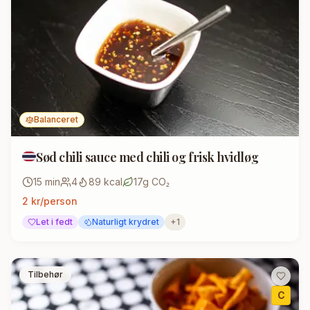
Balanceret
Sød chili sauce med chili og frisk hvidløg
15
min
4
89
kcal
17
g CO₂
2
kr/person
Let i fedt
Naturligt krydret
+
1
Tilbehør
C