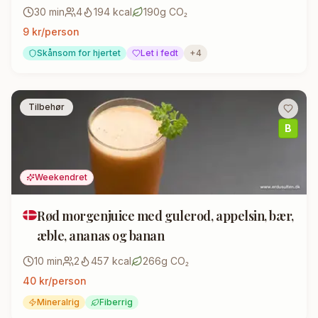
30
min
4
194
kcal
190
g CO₂
9
kr/person
Skånsom for hjertet
Let i fedt
+
4
Tilbehør
B
Weekendret
Rød morgenjuice med gulerod, appelsin, bær,
æble, ananas og banan
10
min
2
457
kcal
266
g CO₂
40
kr/person
Mineralrig
Fiberrig