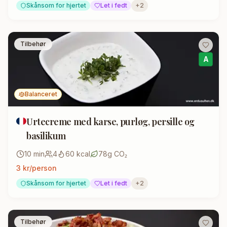
Skånsom for hjertet
Let i fedt
+
2
Tilbehør
A
Balanceret
Urtecreme med karse, purløg, persille og
basilikum
10
min
4
60
kcal
78
g CO₂
3
kr/person
Skånsom for hjertet
Let i fedt
+
2
Tilbehør