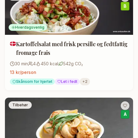
B
Hverdagsvenlig
Kartoffelsalat med frisk persille og fedtfattig
fromage frais
30
min
4
450
kcal
542
g CO₂
13
kr/person
Skånsom for hjertet
Let i fedt
+
2
Tilbehør
A