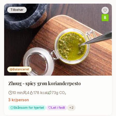
Tilbehør
B
Balanceret
Zhoug - spicy grøn korianderpesto
10
min
4
178
kcal
73
g CO₂
3
kr/person
Skånsom for hjertet
Let i fedt
+
2