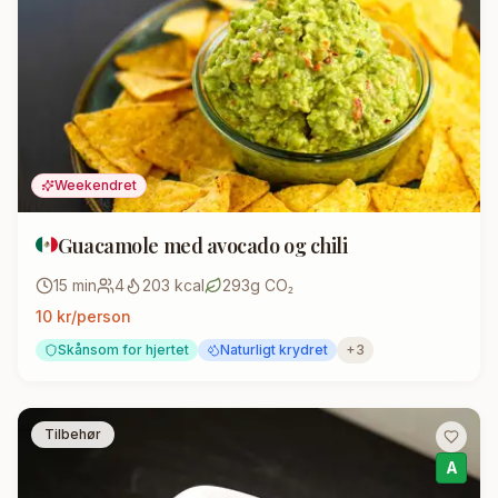
Weekendret
Guacamole med avocado og chili
15
min
4
203
kcal
293
g CO₂
10
kr/person
Skånsom for hjertet
Naturligt krydret
+
3
Tilbehør
A