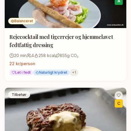
A
Balanceret
Rejecocktail med tigerrejer og hjemmelavet
fedtfattig dressing
20
min
4
258
kcal
855
g CO₂
22
kr/person
Let i fedt
Naturligt krydret
+
1
Tilbehør
C