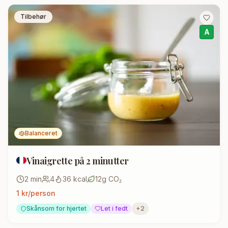
Tilbehør
A
Balanceret
Vinaigrette på 2 minutter
2
min
4
36
kcal
12
g CO₂
1
kr/person
Skånsom for hjertet
Let i fedt
+
2