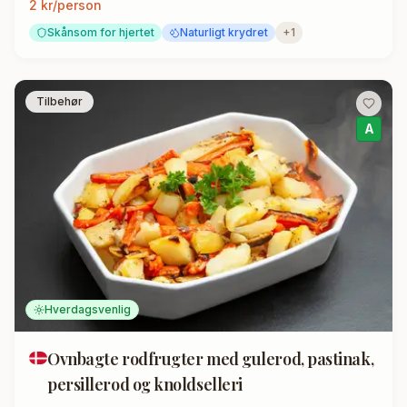
2
kr/person
Skånsom for hjertet
Naturligt krydret
+
1
Tilbehør
A
Hverdagsvenlig
Ovnbagte rodfrugter med gulerod, pastinak,
persillerod og knoldselleri