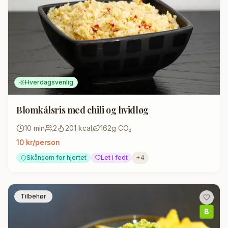
Hverdagsvenlig
Blomkålsris med chili og hvidløg
10
min
2
201
kcal
162
g CO₂
10
kr/person
Skånsom for hjertet
Let i fedt
+
4
Tilbehør
B