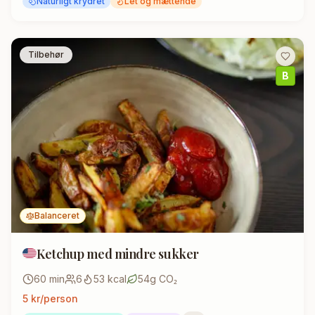
Naturligt krydret
Let og mættende
Tilbehør
B
Balanceret
Ketchup med mindre sukker
60
min
6
53
kcal
54
g CO₂
5
kr/person