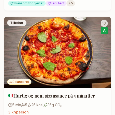
Skånsom for hjertet
Let i fedt
+
5
Tilbehør
A
Balanceret
Hurtig og nem pizzasauce på 5 minutter
5
min
5
25
kcal
35
g CO₂
3
kr/person