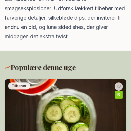
smagseksplosioner. Udforsk lækkert tilbehør med
Under 500 kcal
farverige detaljer, silkebløde dips, der inviterer til
Proteinrige
endnu en bid, og lune sidedishes, der giver
Vegetariske
middagen det ekstra twist.
Klimavenlige
VÆRKTØJER
Madplan
Populære denne uge
Søg
Tilbehør
INFO
B
Artikler
Lande
Om
Nyhedsbrev