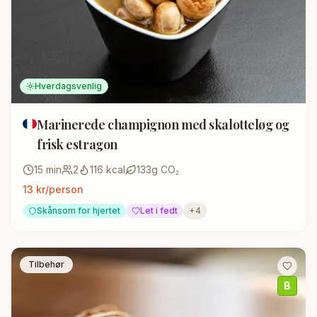
Hverdagsvenlig
Marinerede champignon med skalotteløg og
frisk estragon
15
min
2
116
kcal
133
g CO₂
13
kr/person
Skånsom for hjertet
Let i fedt
+
4
Tilbehør
B