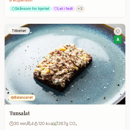
Skånsom for hjertet
Let i fedt
+
3
Tilbehør
A
Balanceret
Tunsalat
30
min
4
120
kcal
267
g CO₂