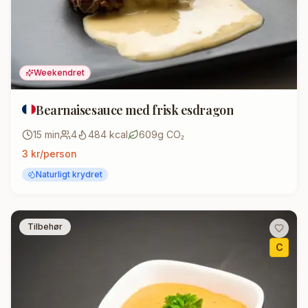
Weekendret
Bearnaisesauce med frisk esdragon
15
min
4
484
kcal
609
g CO₂
3
kr/person
Naturligt krydret
Tilbehør
C