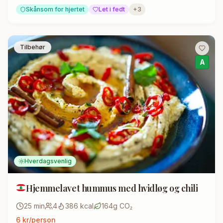
Skånsom for hjertet
Let i fedt
+
3
Tilbehør
A
Hverdagsvenlig
Hjemmelavet hummus med hvidløg og chili
25
min
4
386
kcal
164
g CO₂
6
kr/person