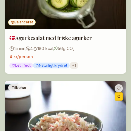
Tema:
Skift tema
Balanceret
Agurkesalat med friske agurker
15
min
4
180
kcal
56
g CO₂
4
kr/person
Let i fedt
Naturligt krydret
+
1
Tilbehør
C