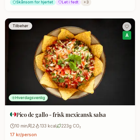
Skånsom for hjertet
Let i fedt
+
3
Tilbehør
A
Hverdagsvenlig
Pico de gallo - frisk mexicansk salsa
10
min
2
133
kcal
223
g CO₂
17
kr/person