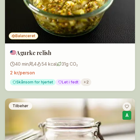
Balanceret
Agurke relish
40
min
4
54
kcal
31
g CO₂
2
kr/person
Skånsom for hjertet
Let i fedt
+
2
Tilbehør
A