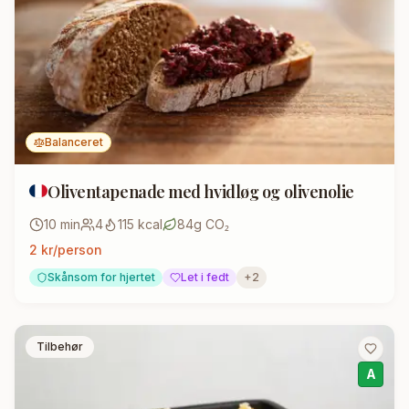
Balanceret
Oliventapenade med hvidløg og olivenolie
10
min
4
115
kcal
84
g CO₂
2
kr/person
Skånsom for hjertet
Let i fedt
+
2
Tilbehør
A