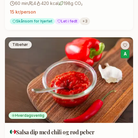
60
min
4
420
kcal
198
g CO₂
15
kr/person
Skånsom for hjertet
Let i fedt
+
3
Tilbehør
A
Hverdagsvenlig
Salsa dip med chili og rød peber