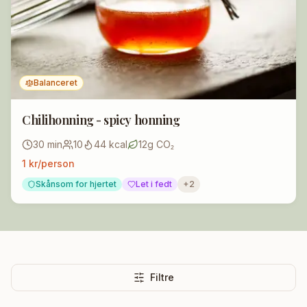
Balanceret
Chilihonning - spicy honning
30
min
10
44
kcal
12
g CO₂
1
kr/person
Skånsom for hjertet
Let i fedt
+
2
Filtre