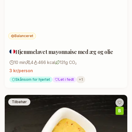
Balanceret
Hjemmelavet mayonnaise med æg og olie
10
min
4
466
kcal
131
g CO₂
3
kr/person
Skånsom for hjertet
Let i fedt
+
1
Tilbehør
B