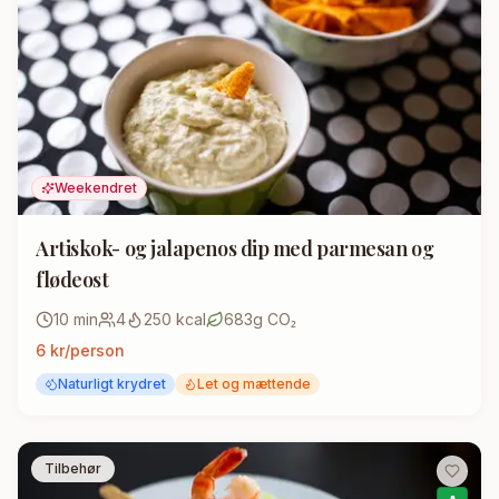
Weekendret
Artiskok- og jalapenos dip med parmesan og
flødeost
10
min
4
250
kcal
683
g CO₂
6
kr/person
Naturligt krydret
Let og mættende
Tilbehør