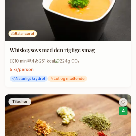
Balanceret
Whiskeysovs med den rigtige smag
10
min
4
251
kcal
224
g CO₂
5
kr/person
Naturligt krydret
Let og mættende
Tilbehør
A