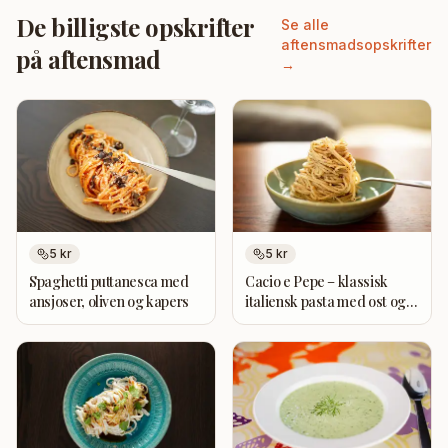
De billigste opskrifter
Se alle
aftensmadsopskrifter
på aftensmad
→
5
kr
5
kr
Spaghetti puttanesca med
Cacio e Pepe – klassisk
ansjoser, oliven og kapers
italiensk pasta med ost og
peber