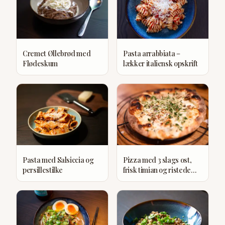
Cremet Øllebrød med
Pasta arrabbiata –
Flødeskum
lækker italiensk opskrift
Pasta med Salsiccia og
Pizza med 3 slags ost,
persillestilke
frisk timian og ristede
valnødder