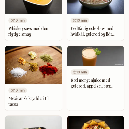
10
min
10
min
Whiskeysovs med den
Fedtfattig coleslaw med
rigtige smag
hvidkål, gulerod og lidt
rødløg
10
min
Rød morgenjuice med
gulerod, appelsin, bær,
10
min
æble, ananas og banan
Mexicansk krydderi til
tacos