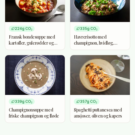
224
g CO₂
335
g CO₂
Fransk bondesuppe med
Havrerisotto med
kartofler, gulerødder og
champignon, hvidløg,
tomater
parmesan og timian
339
g CO₂
357
g CO₂
Champignonsuppe med
Spaghetti puttanesca med
friske champignon og fløde
ansjoser, oliven og kapers