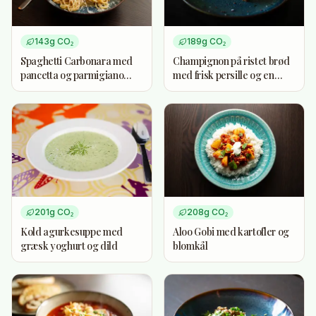
143
g CO₂
189
g CO₂
Spaghetti Carbonara med
Champignon på ristet brød
pancetta og parmigiano
med frisk persille og en
reggiano
smule fløde
201
g CO₂
208
g CO₂
Kold agurkesuppe med
Aloo Gobi med kartofler og
græsk yoghurt og dild
blomkål