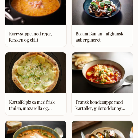
Karrysuppe med rejer,
Borani Banjan - afghansk
fersken og chili
aubergineret
Kartoffelpizza med frisk
Fransk bondesuppe med
timian, mozarella og
kartofler, gulerødder og
parmesan
tomater