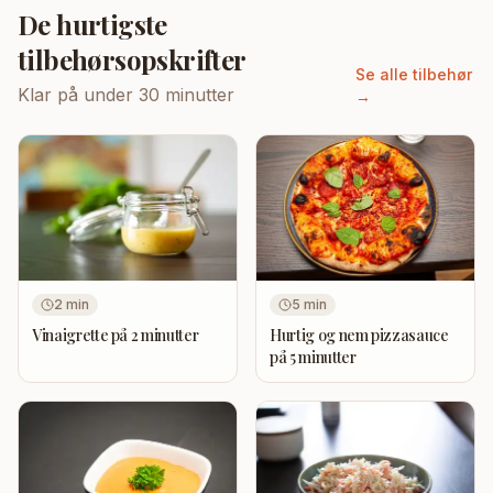
De hurtigste
tilbehørsopskrifter
Se alle tilbehør
Klar på under 30 minutter
→
2
min
5
min
Vinaigrette på 2 minutter
Hurtig og nem pizzasauce
på 5 minutter