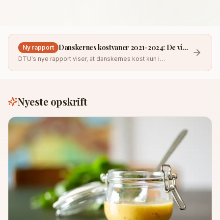
Under 500 kcal
Proteinrige
Danskernes kostvaner 2021-2024: De vigtigste fund
Ny rapport
Vegetariske
DTU's nye rapport viser, at danskernes kost kun i
Klimavenlige
begrænset omfang lever op til kostrådene. Vi spiser for
meget kød og mættet fedt.
VÆRKTØJER
Nyeste opskrift
Madplan
Søg
INFO
Artikler
Lande
Om
Nyhedsbrev