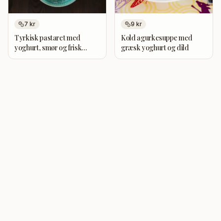
7
kr
9
kr
Tyrkisk pastaret med
Kold agurkesuppe med
yoghurt, smør og frisk
græsk yoghurt og dild
mynte