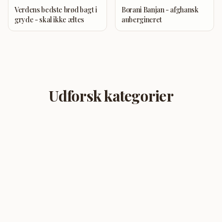
Verdens bedste brød bagt i
Borani Banjan - afghansk
gryde - skal ikke æltes
aubergineret
Udforsk kategorier
Dessert
Brød
Brunch
Tilbehør
Aftensmad