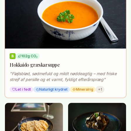
B
102
g CO₂
Hokkaido græskarsuppe
"
Fløjlsblød, sødmefuld og mildt nøddeagtig – med friske
strejf af persille og et varmt, fyldigt efterårspræg
"
Let i fedt
Naturligt krydret
Mineralrig
+
1