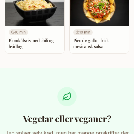
10
min
10
min
Blomkålsris med chili og
Pico de gallo - frisk
hvidløg
mexicansk salsa
Vegetar eller veganer?
Jeg spiser selv kød, men har mange opskrifter der