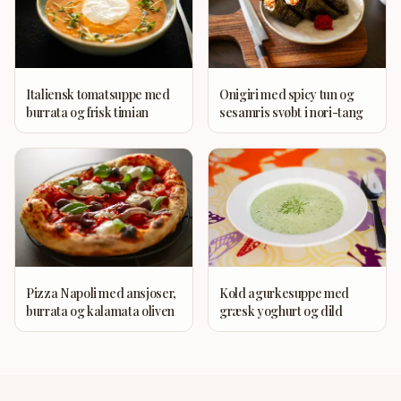
Italiensk tomatsuppe med
Onigiri med spicy tun og
burrata og frisk timian
sesamris svøbt i nori-tang
Pizza Napoli med ansjoser,
Kold agurkesuppe med
burrata og kalamata oliven
græsk yoghurt og dild