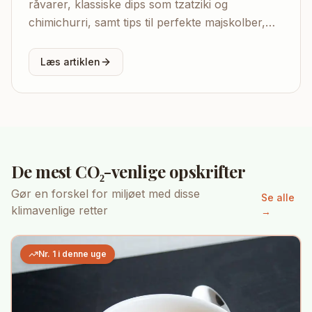
råvarer, klassiske dips som tzatziki og
chimichurri, samt tips til perfekte majskolber,
grøntsags-pakker og vegetariske alternativer.
Læs artiklen
De mest CO₂-venlige opskrifter
Gør en forskel for miljøet med disse
Se alle
klimavenlige retter
→
Nr. 1 i denne uge