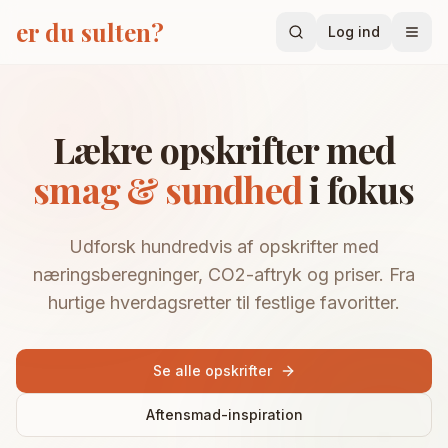
Spring til indhold
er du sulten?
Log ind
OPSKRIFTER
Populære opskrifter
Lækre opskrifter med
Alle opskrifter
smag & sundhed
i fokus
Aftensmad
Brunch
Udforsk hundredvis af opskrifter med
Dessert
næringsberegninger, CO2-aftryk og priser. Fra
hurtige hverdagsretter til festlige favoritter.
Brød
Tilbehør
Se alle opskrifter
POPULÆRE FILTRE
Billige opskrifter
Aftensmad-inspiration
Hurtige (under 30 min)