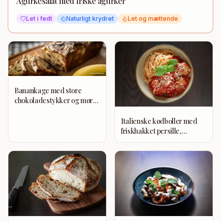
Agurkesalat med friske agurker
Let i fedt
Naturligt krydret
Let og mættende
Banankage med store
chokoladestykker og mørk
og hvid chokolade oven på
Italienske kødboller med
friskhakket persille,
hvidløg, parmesan og oliven