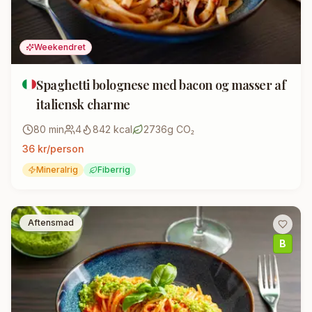
Weekendret
Spaghetti bolognese med bacon og masser af
italiensk charme
80
min
4
842
kcal
2736
g CO₂
36
kr/person
Mineralrig
Fiberrig
Aftensmad
B