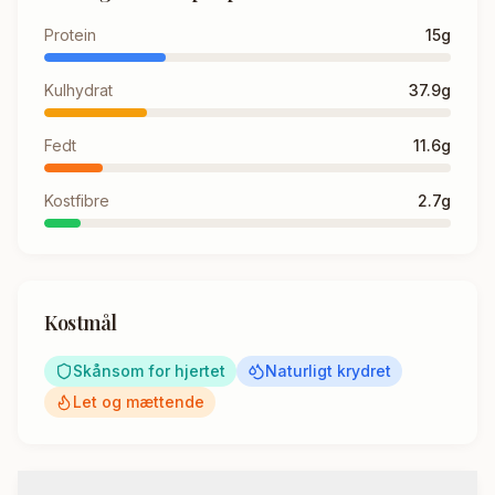
Protein
15
g
Kulhydrat
37.9
g
Fedt
11.6
g
Kostfibre
2.7
g
Kostmål
Skånsom for hjertet
Naturligt krydret
Let og mættende