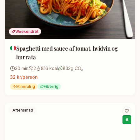
Weekendret
Spaghetti med sauce af tomat, hvidvin og
burrata
30
min
2
816
kcal
833
g CO₂
32
kr/person
Mineralrig
Fiberrig
Aftensmad
A