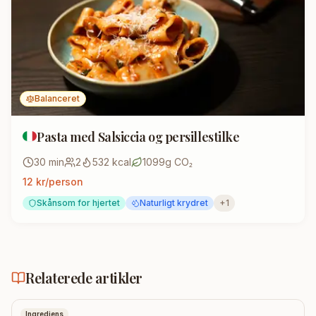
Balanceret
Pasta med Salsiccia og persillestilke
30
min
2
532
kcal
1099
g CO₂
12
kr/person
Skånsom for hjertet
Naturligt krydret
+
1
Relaterede artikler
Ingrediens