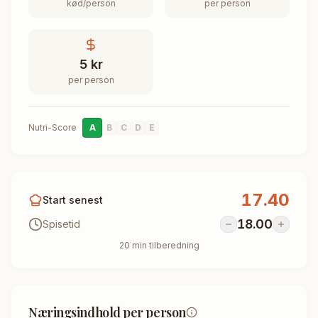
kød/person
per person
5
kr
per person
Nutri-Score
A
B
C
D
E
17.40
Start senest
18.00
Spisetid
20
min tilberedning
Næringsindhold per person