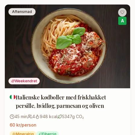
Aftensmad
A
Weekendret
Italienske kødboller med friskhakket
persille, hvidløg, parmesan og oliven
45
min
4
948
kcal
5347
g CO₂
60
kr/person
Mineralrig
Fiberrig