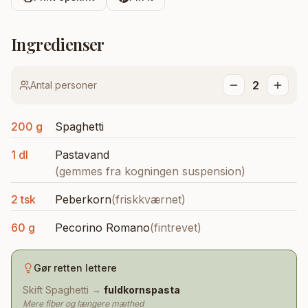
Tema:
Ingredienser
Skift tema
2
Antal personer
200 g
Spaghetti
1 dl
Pastavand
(
gemmes fra kogningen suspension
)
2 tsk
Peberkorn
(
friskkværnet
)
60 g
Pecorino Romano
(
fintrevet
)
Gør retten lettere
Skift
Spaghetti
→
fuldkornspasta
Mere fiber og længere mæthed