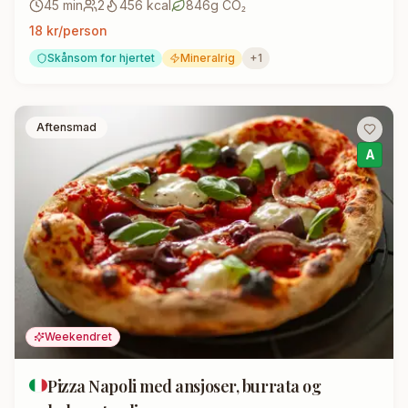
45
min
2
456
kcal
846
g CO₂
18
kr/person
Skånsom for hjertet
Mineralrig
+
1
Aftensmad
A
Weekendret
Pizza Napoli med ansjoser, burrata og