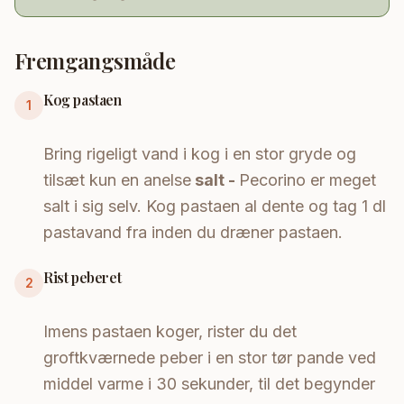
Fremgangsmåde
Kog pastaen
1
Bring rigeligt vand i kog i en stor gryde og
tilsæt kun en anelse
salt -
Pecorino er meget
salt i sig selv. Kog pastaen al dente og tag 1 dl
pastavand fra inden du dræner pastaen.
Rist peberet
2
Imens pastaen koger, rister du det
groftkværnede peber i en stor tør pande ved
middel varme i 30 sekunder, til det begynder