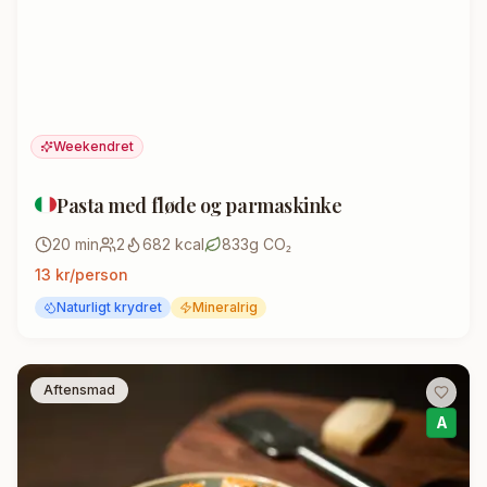
Weekendret
Pasta med fløde og parmaskinke
20
min
2
682
kcal
833
g CO₂
13
kr/person
Naturligt krydret
Mineralrig
Aftensmad
A