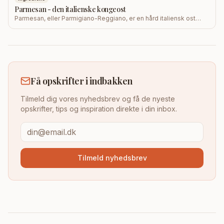
Parmesan - den italienske kongeost
Parmesan, eller Parmigiano-Reggiano, er en hård italiensk ost
med middelalderrødder. Læs om historie, smag, opbevaring og
hvordan du bruger den i retter som Cacio e Pepe.
Få opskrifter i indbakken
Tilmeld dig vores nyhedsbrev og få de nyeste
opskrifter, tips og inspiration direkte i din inbox.
Tilmeld nyhedsbrev