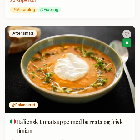
25
kr/person
Mineralrig
Fiberrig
Aftensmad
A
Balanceret
Italiensk tomatsuppe med burrata og frisk
timian