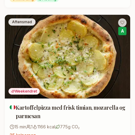
Aftensmad
A
Weekendret
Kartoffelpizza med frisk timian, mozarella og
parmesan
15
min
1
1166
kcal
775
g CO₂