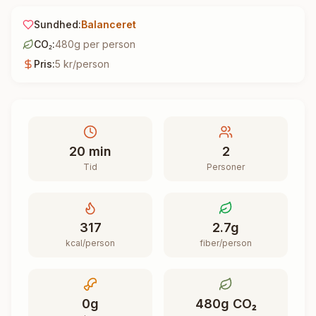
Sundhed:
Balanceret
CO₂:
480
g per person
Pris:
5
kr/person
20
min
2
Tid
Personer
317
2.7
g
kcal/person
fiber/person
0
g
480
g CO₂