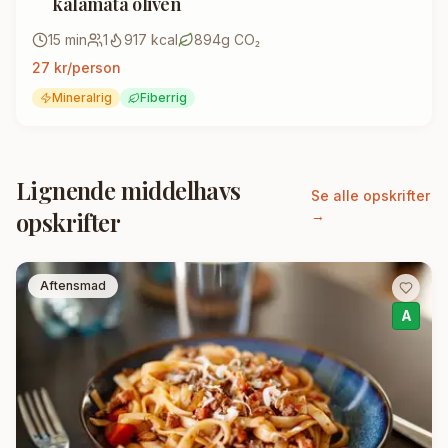
kalamata oliven
15
min
1
917
kcal
894
g CO₂
27
kr/person
Mineralrig
Fiberrig
Lignende middelhavs
Se alle opskrifter
opskrifter
→
Aftensmad
A