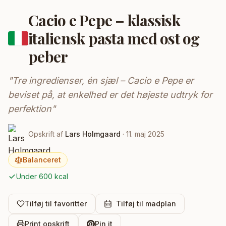
Under 500 kcal
Cacio e Pepe – klassisk
Proteinrige
italiensk pasta med ost og
Vegetariske
peber
Klimavenlige
"
Tre ingredienser, én sjæl – Cacio e Pepe er
VÆRKTØJER
beviset på, at enkelhed er det højeste udtryk for
perfektion
"
Madplan
Søg
Opskrift af
Lars Holmgaard
·
11. maj 2025
INFO
Balanceret
Artikler
Under 600 kcal
Lande
Tilføj til favoritter
Tilføj til madplan
Om
Nyhedsbrev
Print opskrift
Pin it